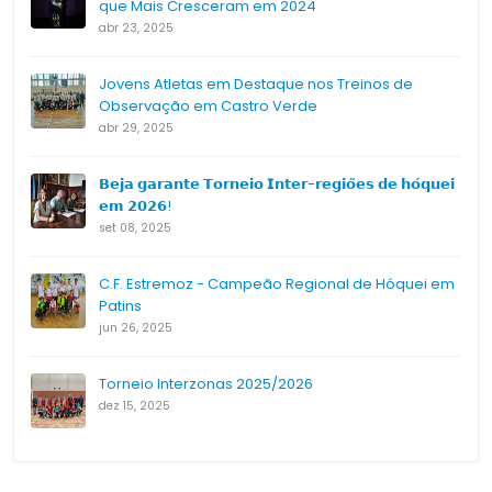
que Mais Cresceram em 2024
abr 23, 2025
Jovens Atletas em Destaque nos Treinos de
Observação em Castro Verde
abr 29, 2025
𝗕𝗲𝗷𝗮 𝗴𝗮𝗿𝗮𝗻𝘁𝗲 𝗧𝗼𝗿𝗻𝗲𝗶𝗼 𝗜𝗻𝘁𝗲𝗿-𝗿𝗲𝗴𝗶𝗼̃𝗲𝘀 𝗱𝗲 𝗵𝗼́𝗾𝘂𝗲𝗶
𝗲𝗺 𝟮𝟬𝟮𝟲!
set 08, 2025
C.F. Estremoz - Campeão Regional de Hóquei em
Patins
jun 26, 2025
Torneio Interzonas 2025/2026
dez 15, 2025