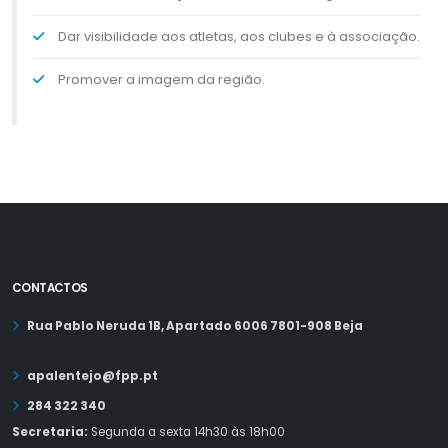
Dar visibilidade aos atletas, aos clubes e à associação.
Promover a imagem da região.
CONTACTOS
Rua Pablo Neruda 1B, Apartado 6006 7801-908 Beja
apalentejo@fpp.pt
284 322 340
Secretaria:
Segunda a sexta 14h30 às 18h00