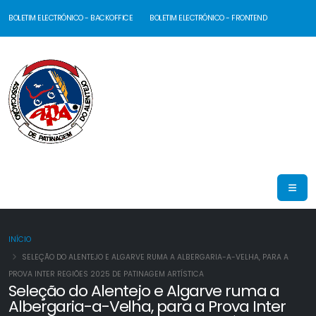
BOLETIM ELECTRÓNICO - BACKOFFICE
BOLETIM ELECTRÓNICO - FRONTEND
INÍCIO
SELEÇÃO DO ALENTEJO E ALGARVE RUMA A ALBERGARIA-A-VELHA, PARA A
PROVA INTER REGIÕES 2025 DE PATINAGEM ARTÍSTICA
Seleção do Alentejo e Algarve ruma a
Albergaria-a-Velha, para a Prova Inter