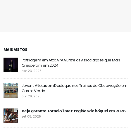
Albergaria-a-Velha, para a Prova Inter
Patinagem Artística
Regiões 2025 de Patinagem Artística
Seleção APAA
MAIS VISTOS
Patinagem em Alta: APAA Entre as Associações que Mais
Cresceram em 2024
abr 23, 2025
Jovens Atletas em Destaque nos Treinos de Observação em
Castro Verde
abr 29, 2025
𝗕𝗲𝗷𝗮 𝗴𝗮𝗿𝗮𝗻𝘁𝗲 𝗧𝗼𝗿𝗻𝗲𝗶𝗼 𝗜𝗻𝘁𝗲𝗿-𝗿𝗲𝗴𝗶𝗼̃𝗲𝘀 𝗱𝗲 𝗵𝗼́𝗾𝘂𝗲𝗶 𝗲𝗺 𝟮𝟬𝟮𝟲!
set 08, 2025