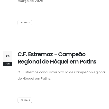
𝗺𝗮𝗿𝗰̧𝗼 𝗱𝗲 𝟮𝟬𝟮𝟲.
LER MAIS
C.F. Estremoz - Campeão
26
Regional de Hóquei em Patins
JUN
C.F. Estremoz conquistou o título de Campeão Regional
de Hóquei em Patins.
LER MAIS