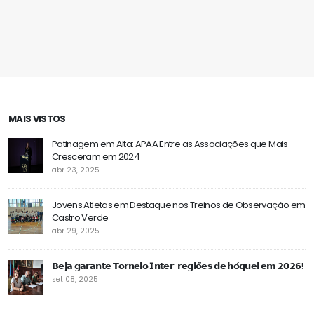
Albergaria-a-Velha, para a Prova Inter
Patinagem Artística
Regiões 2025 de Patinagem Artística
Seleção APAA
MAIS VISTOS
Patinagem em Alta: APAA Entre as Associações que Mais
Cresceram em 2024
abr 23, 2025
Jovens Atletas em Destaque nos Treinos de Observação em
Castro Verde
abr 29, 2025
𝗕𝗲𝗷𝗮 𝗴𝗮𝗿𝗮𝗻𝘁𝗲 𝗧𝗼𝗿𝗻𝗲𝗶𝗼 𝗜𝗻𝘁𝗲𝗿-𝗿𝗲𝗴𝗶𝗼̃𝗲𝘀 𝗱𝗲 𝗵𝗼́𝗾𝘂𝗲𝗶 𝗲𝗺 𝟮𝟬𝟮𝟲!
set 08, 2025