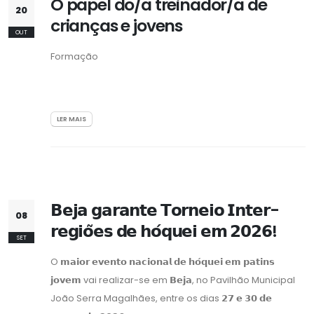
O papel do/a treinador/a de
20
crianças e jovens
OUT
Formação
LER MAIS
𝗕𝗲𝗷𝗮 𝗴𝗮𝗿𝗮𝗻𝘁𝗲 𝗧𝗼𝗿𝗻𝗲𝗶𝗼 𝗜𝗻𝘁𝗲𝗿-
08
𝗿𝗲𝗴𝗶𝗼̃𝗲𝘀 𝗱𝗲 𝗵𝗼́𝗾𝘂𝗲𝗶 𝗲𝗺 𝟮𝟬𝟮𝟲!
SET
O 𝗺𝗮𝗶𝗼𝗿 𝗲𝘃𝗲𝗻𝘁𝗼 𝗻𝗮𝗰𝗶𝗼𝗻𝗮𝗹 𝗱𝗲 𝗵𝗼́𝗾𝘂𝗲𝗶 𝗲𝗺 𝗽𝗮𝘁𝗶𝗻𝘀
𝗷𝗼𝘃𝗲𝗺 vai realizar-se em 𝗕𝗲𝗷𝗮, no Pavilhão Municipal
João Serra Magalhães, entre os dias 𝟮𝟳 𝗲 𝟯𝟬 𝗱𝗲