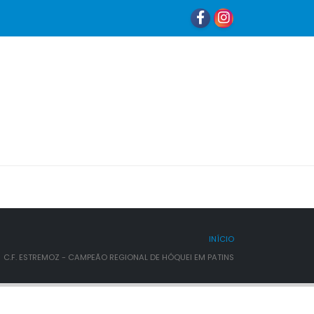
INÍCIO
C.F. ESTREMOZ - CAMPEÃO REGIONAL DE HÓQUEI EM PATINS