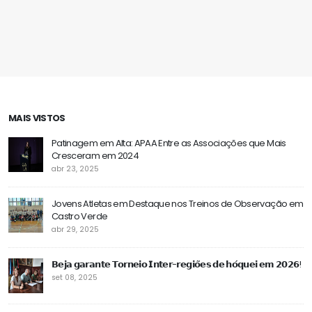
Albergaria-a-Velha, para a Prova Inter
Patinagem Artística
Regiões 2025 de Patinagem Artística
Seleção APAA
MAIS VISTOS
Patinagem em Alta: APAA Entre as Associações que Mais
Cresceram em 2024
abr 23, 2025
Jovens Atletas em Destaque nos Treinos de Observação em
Castro Verde
abr 29, 2025
𝗕𝗲𝗷𝗮 𝗴𝗮𝗿𝗮𝗻𝘁𝗲 𝗧𝗼𝗿𝗻𝗲𝗶𝗼 𝗜𝗻𝘁𝗲𝗿-𝗿𝗲𝗴𝗶𝗼̃𝗲𝘀 𝗱𝗲 𝗵𝗼́𝗾𝘂𝗲𝗶 𝗲𝗺 𝟮𝟬𝟮𝟲!
set 08, 2025